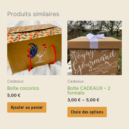
Produits similaires
Ce
Plage
produit
de
a
prix :
plusieurs
3,00 €
variations.
à
Les
5,00 €
options
peuvent
être
choisies
sur
la
page
Cadeaux
Cadeaux
du
produit
Boîte cocorico
Boîte CADEAUX – 2
formats
5,00
€
3,00
€
–
5,00
€
Ajouter au panier
Choix des options