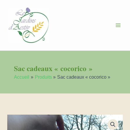
Aller
au
contenu
Sac cadeaux « cocorico »
Accueil
Produits
Sac cadeaux « cocorico »
quantité
de
Sac