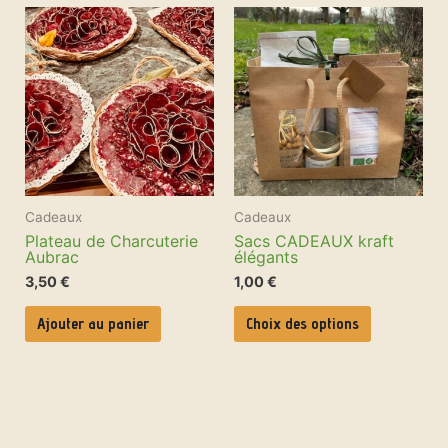
Ce
produit
a
plusieurs
variations.
Les
options
peuvent
être
choisies
sur
la
page
Cadeaux
Cadeaux
du
produit
Plateau de Charcuterie
Sacs CADEAUX kraft
Aubrac
élégants
3,50
€
1,00
€
Ajouter au panier
Choix des options