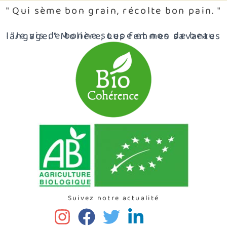
" Qui sème bon grain, récolte bon pain. "
"Je vis de bonne soupe et non de beau langage. " Molière, Les femmes savantes
Suivez notre actualité