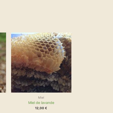
duit
sieurs
€
ations.
 €
ions
vent
e
isies
ge
duit
Miel
Miel de lavande
12,00
€