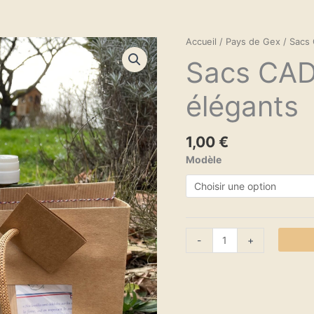
quantité
Accueil
/
Pays de Gex
/ Sacs 
de
Sacs
Sacs CAD
CADEAUX
kraft
élégants
élégants
1,00
€
Modèle
-
+