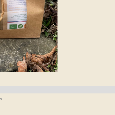
ires
ts