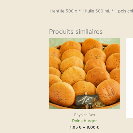
1 lentille 500 g * 1 huile 500 mL * 1 pois ch
Produits similaires
Ce
Plage
produit
de
a
prix :
plusieurs
1,05 €
variations.
à
Les
9,00 €
options
peuvent
être
choisies
sur
la
page
du
produit
Pays de Gex
Pains burger
1,05
€
–
9,00
€