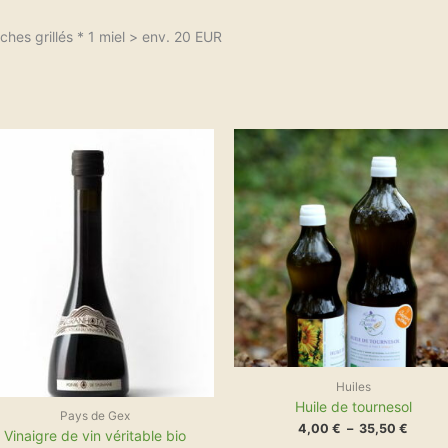
iches grillés * 1 miel > env. 20 EUR
Ce
Plage
pro
de
a
prix :
plu
4,00 
vari
à
Les
35,50
opt
peu
êtr
cho
sur
la
pa
du
pro
Huiles
Huile de tournesol
Pays de Gex
4,00
€
–
35,50
€
Vinaigre de vin véritable bio