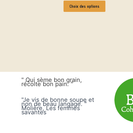
Choix des options
" Qui sème bon grain,
récolte bon pain. "
"Je vis de bonne soupe et
non de beau langage. "
Molière, Les femmes
savantes