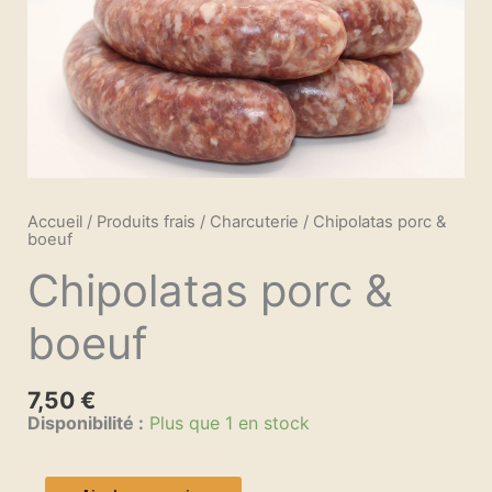
porc
&
boeuf
Accueil
/
Produits frais
/
Charcuterie
/ Chipolatas porc &
boeuf
Chipolatas porc &
boeuf
7,50
€
Disponibilité :
Plus que 1 en stock