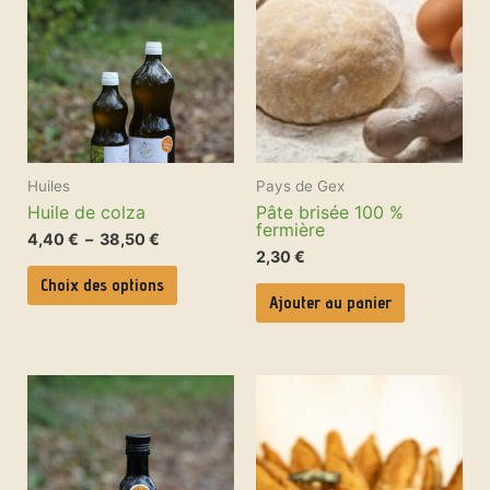
prix :
plusieurs
4,40 €
variations.
à
Les
38,50 €
options
peuvent
être
choisies
sur
la
page
Huiles
Pays de Gex
du
produit
Huile de colza
Pâte brisée 100 %
fermière
4,40
€
–
38,50
€
2,30
€
Choix des options
Ajouter au panier