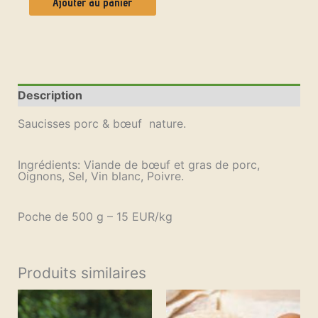
Ajouter au panier
Description
Saucisses porc & bœuf nature.
Ingrédients: Viande de bœuf et gras de porc,
Oignons, Sel, Vin blanc, Poivre.
Poche de 500 g – 15 EUR/kg
Produits similaires
Ce
Plage
produit
de
a